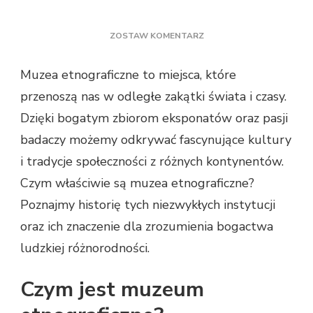
DO
ZOSTAW KOMENTARZ
CO
ZNAJDUJE
Muzea etnograficzne to miejsca, które
SIĘ
przenoszą nas w odległe zakątki świata i czasy.
W
MUZEUM
Dzięki bogatym zbiorom eksponatów oraz pasji
ETNOGRAFICZNYM?
badaczy możemy odkrywać fascynujące kultury
10
ZNANYCH
i tradycje społeczności z różnych kontynentów.
MUZEÓW
Czym właściwie są muzea etnograficzne?
Poznajmy historię tych niezwykłych instytucji
oraz ich znaczenie dla zrozumienia bogactwa
ludzkiej różnorodności.
Czym jest muzeum