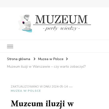
Muzeum Perły Wiedzy
– wiedza ukryta w historii
Strona główna
Muzea w Polsce
Muzeum iluzji w Warszawie – czy warto zobaczyć?
ZAKTUALIZOWANO W DNIU
2024-05-14
MUZEA W POLSCE
Muzeum iluzji w