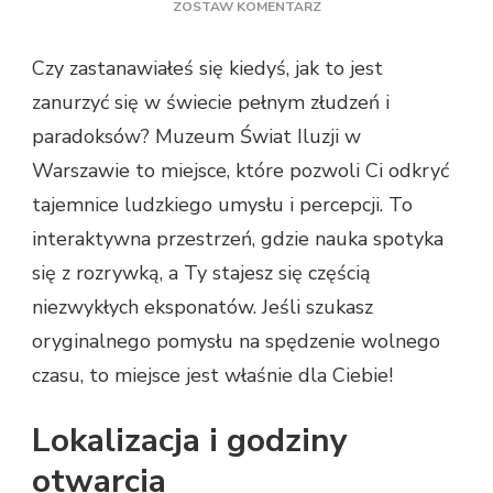
DO
ZOSTAW KOMENTARZ
MUZEUM
ILUZJI
Czy zastanawiałeś się kiedyś, jak to jest
W
zanurzyć się w świecie pełnym złudzeń i
WARSZAWIE
–
paradoksów? Muzeum Świat Iluzji w
CZY
Warszawie to miejsce, które pozwoli Ci odkryć
WARTO
ZOBACZYĆ?
tajemnice ludzkiego umysłu i percepcji. To
interaktywna przestrzeń, gdzie nauka spotyka
się z rozrywką, a Ty stajesz się częścią
niezwykłych eksponatów. Jeśli szukasz
oryginalnego pomysłu na spędzenie wolnego
czasu, to miejsce jest właśnie dla Ciebie!
Lokalizacja i godziny
otwarcia